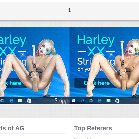
1
ds of AG
Top Referers